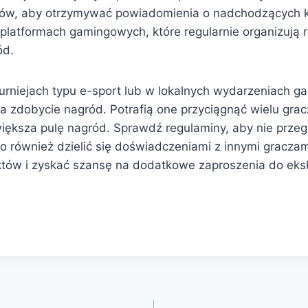
rów, aby otrzymywać powiadomienia o nadchodzących k
platformach gamingowych, które regularnie organizują r
ód.
urniejach typu e-sport lub w lokalnych wydarzeniach 
a zdobycie nagród. Potrafią one przyciągnąć wielu grac
iększa pulę nagród. Sprawdź regulaminy, aby nie prze
o również dzielić się doświadczeniami z innymi gracza
któw i zyskać szansę na dodatkowe zaproszenia do ek