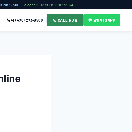
pen Mon–Sat ·
📍 3833 Buford Dr, Buford GA
📞
+1 (470) 273-9500
📞 CALL NOW
💬 WHATSAPP
nline