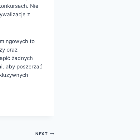
onkursach. Nie
ywalizacje z
gamingowych to
zy oraz
gapić żadnych
mi, aby poszerzać
skluzywnych
NEXT