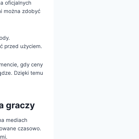
a oficjalnych
mi można zdobyć
ody.
ć przed użyciem.
omencie, gdy ceny
iądze. Dzięki temu
a graczy
 na mediach
itowane czasowo.
mi.