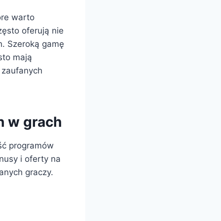
óre warto
ęsto oferują nie
ch. Szeroką gamę
sto mają
z zaufanych
ch w grach
ość programów
usy i oferty na
anych graczy.