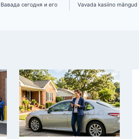
 Вавада сегодня и его
Vavada kasiino mängud j