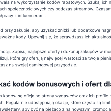
zwala na wykorzystanie kodów rabatowych. Szukaj ich n
iach społecznościowych czy podczas streamów. Czasa
łpracy z influencerami.
 przy zakupie, aby uzyskać zniżki lub dodatkowe nagr
eważne kody. Upewnij się, że sprawdzasz ich aktualnoś
mocji. Zapisuj najlepsze oferty i dokonuj zakupów w m
lizuj, które gry oferują najwięcej wartości za twoje pien
kasz na swojej gamingowej przygodzie.
kać kodów bonusowych i ofert dl
 kodów są oficjalne strony wydawców oraz ich profile
h. Regularnie udostępniają okazje, które często są lim
newslettery, aby być na bieżąco z najnowszymi promocja