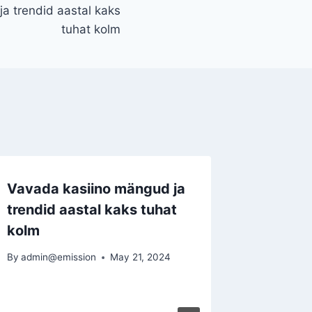
a trendid aastal kaks
tuhat kolm
Vavada kasiino mängud ja
trendid aastal kaks tuhat
kolm
By
admin@emission
May 21, 2024