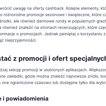
wrócić uwagę na oferty cashback. Kolejne elementy, kt
to różnorodne promocje sezonowe i świąteczne, które cz
środki, ale również darmowe rundy w popularnych gra
 również znaleźć na stronach recenzujących, które czę
formacje o promocjach. Jednak pamiętaj o korzystaniu 
ąć nieprzyjemności.
tać z promocji i ofert specjalny
dzaj sekcję promocji w ulubionych aplikacjach. Większ
ne zakładki, gdzie można znaleźć najnowsze zniżki, bon
ą one ograniczone czasowo lub dostępne tylko dla wybr
 i powiadomienia