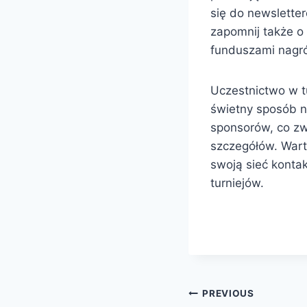
się do newslette
zapomnij także o 
funduszami nagr
Uczestnictwo w t
świetny sposób n
sponsorów, co zw
szczegółów. Wart
swoją sieć konta
turniejów.
PREVIOUS